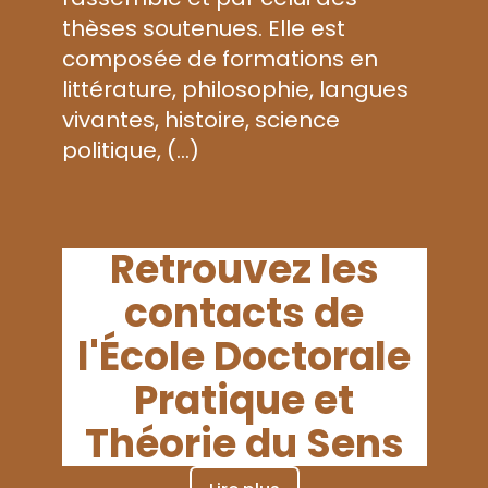
Label Européen
COED
Thèse - VAPP
thèses soutenues. Elle est
Aides financières de l’école doctorale
Thèses soutenues
composée de formations en
CIFRE
Procédure d’HDR
Doctorants
Contrats doctoraux
littérature, philosophie, langues
Représentant-e-s des doctorant-e-s
Postdoc
vivantes, histoire, science
Rentrée de l’ED
Aides à la recherche doctorale
Guide du financement de doctorat
politique, (…)
Prix de thèse
Lire plus
Retrouvez les
contacts de
l'École Doctorale
Pratique et
Théorie du Sens