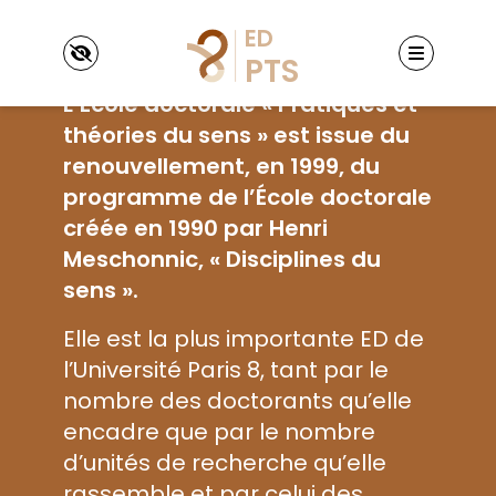
Panneau de gestion des cookies
L’École doctorale « Pratiques et
théories du sens » est issue du
renouvellement, en 1999, du
programme de l’École doctorale
créée en 1990 par Henri
PTS
Meschonnic, « Disciplines du
Présentation de l’École doctorale
sens ».
Conseil et bureau de l’ED
Inscription
Doctorats et équipes de recherche
Elle est la plus importante ED de
Admission et inscription en 1ère année
Textes de référence
Réinscription
l’Université Paris 8, tant par le
Formation & vie scientifique
Co-direction
nombre des doctorants qu’elle
Formations de l’ED
Cotutelle internationale
Publications des doctoriales
encadre que par le nombre
Césure
Thèses & HDR
Autres séminaires et événements
Abandonner la thèse
d’unités de recherche qu’elle
Soutenance de thèse
scientifiques
Thèse sur travaux
Procédure de reprographie des thèses
rassemble et par celui des
Formations proposées par le SCUIO-IP et la
Financements
Thèse - VAE