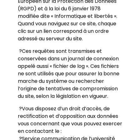
Européen sur la Protection des Données
Label Européen
COED
Thèse - VAPP
(RGPD) et à la loi du 6 janvier 1978
Aides financières de l’école doctorale
Thèses soutenues
modifiée dite « Informatique et libertés ».
CIFRE
Procédure d’HDR
Doctorants
Contrats doctoraux
Quand vous naviguez sur ce site, chaque
Représentant-e-s des doctorant-e-s
Postdoc
clic sur un lien correspond à un ordre
Rentrée de l’ED
Aides à la recherche doctorale
adressé au serveur du site.
Guide du financement de doctorat
Prix de thèse
?Ces requêtes sont transmises et
conservées dans un journal de connexion
appelé aussi « fichier de log ». Ces fichiers
ne sont utilisés que pour assurer la bonne
marche du système ou rechercher
l’origine de tentatives de compromission
du site, selon la législation en vigueur.
?Vous disposez d’un droit d’accès, de
rectification et d’opposition aux données
vous concernant que vous pouvez exercer
en contactant le :
?Service communication de l’université