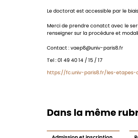
Doctorats et équipes de recherc
Co-direction
Autres séminaires et événements 
Label Européen
Contrats doctoraux
Le doctorat est accessible par le biai
Textes de référence
Cotutelle internationale
Formations proposées par le SCU
Thèses soutenues
Postdoc
Merci de prendre conatct avec le servi
renseigner sur la procédure et modalit
Césure
Procédure d’HDR
Aides à la recherche doctorale
Contact : vaep8@univ-paris8.fr
Tel : 01 49 40 14 / 15 / 17
Abandonner la thèse
Guide du financement de doctor
https://fc.univ-paris8.fr/les-etapes
Thèse sur travaux
Prix de thèse
Thèse - VAE
Dans la même rub
Thèse - VAPP
Admission et inscription
R