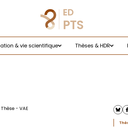
tion & vie scientifique
Thèses & HDR
année
rale
-e-s
Thèse - VAE
hèses
Thès