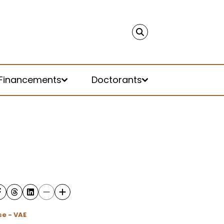
Financements
Doctorants
e - VAE