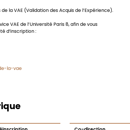
he
scientifiques
s de la VAE (Validation des Acquis de l’Expérience).
IO-IP et la COED
ce VAE de l’Université Paris 8, afin de vous
é d’inscription :
at
-de-la-vae
rique
éinscription
Co-direction