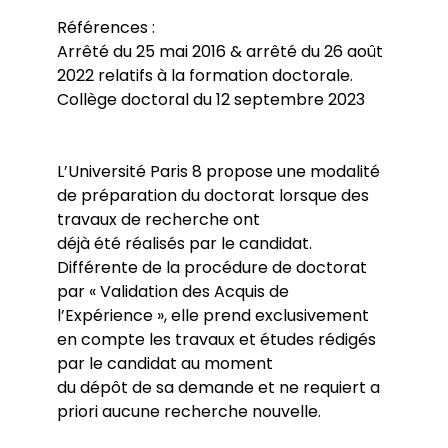
Label Européen
COED
Thèse - VAPP
Références :
Aides financières de l’école doctorale
Thèses soutenues
Arrêté du 25 mai 2016 & arrêté du 26 août
CIFRE
Procédure d’HDR
Doctorants
Contrats doctoraux
2022 relatifs à la formation doctorale.
Représentant-e-s des doctorant-e-s
Postdoc
Collège doctoral du 12 septembre 2023
Rentrée de l’ED
Aides à la recherche doctorale
Guide du financement de doctorat
Prix de thèse
L’Université Paris 8 propose une modalité
de préparation du doctorat lorsque des
travaux de recherche ont
déjà été réalisés par le candidat.
Différente de la procédure de doctorat
par « Validation des Acquis de
l’Expérience », elle prend exclusivement
en compte les travaux et études rédigés
par le candidat au moment
du dépôt de sa demande et ne requiert a
priori aucune recherche nouvelle.