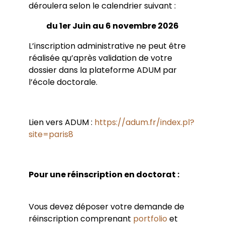
déroulera selon le calendrier suivant :
Label Européen
COED
Thèse - VAPP
Aides financières de l’école doctorale
Thèses soutenues
CIFRE
du 1er Juin au 6 novembre 2026
Procédure d’HDR
Doctorants
Contrats doctoraux
Représentant-e-s des doctorant-e-s
L’inscription administrative ne peut être
Postdoc
Rentrée de l’ED
Aides à la recherche doctorale
réalisée qu’après validation de votre
Guide du financement de doctorat
dossier dans la plateforme ADUM par
Prix de thèse
l’école doctorale.
Lien vers ADUM :
https://adum.fr/index.pl?
site=paris8
Pour une réinscription en doctorat :
Vous devez déposer votre demande de
réinscription comprenant
portfolio
et