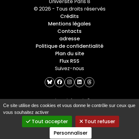
Université Paris 8
© 2026 - Tous droits réservés
Crédits
Mentions légales
Contacts
adresse
Politique de confidentialité
Plan du site
Flux RSS
Suivez-nous
bluesky
facebook
instagram
linkedin
threads
Université Paris 8
Ce site utilise des cookies et vous donne le contrôle sur ceux que
2 Rue de la Liberté
vous souhaitez activer
93526 Saint-Denis cedex
Tout accepter
Tout refuser
Tel : +33(0)1 49 40 67 89
Personnaliser