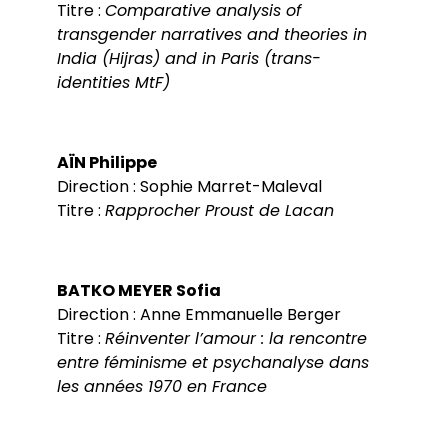
Titre :
Comparative analysis of
Label Européen
COED
Thèse - VAPP
Aides financières de l’école doctorale
transgender narratives and theories in
Thèses soutenues
CIFRE
Procédure d’HDR
Doctorants
India (Hijras) and in Paris (trans-
Contrats doctoraux
identities MtF)
Représentant-e-s des doctorant-e-s
Postdoc
Rentrée de l’ED
Aides à la recherche doctorale
Guide du financement de doctorat
Prix de thèse
AÏN Philippe
Direction : Sophie Marret-Maleval
Titre :
Rapprocher Proust de Lacan
BATKO MEYER Sofia
Direction : Anne Emmanuelle Berger
Titre :
Réinventer l’amour : la rencontre
entre féminisme et psychanalyse dans
les années 1970 en France